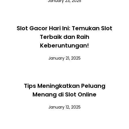
January 23, 2025
Slot Gacor Hari Ini: Temukan Slot
Terbaik dan Raih
Keberuntungan!
January 21, 2025
Tips Meningkatkan Peluang
Menang di Slot Online
January 12, 2025