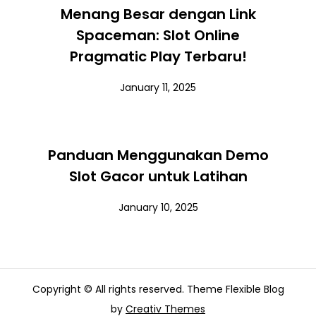
Menang Besar dengan Link
Spaceman: Slot Online
Pragmatic Play Terbaru!
January 11, 2025
Panduan Menggunakan Demo
Slot Gacor untuk Latihan
January 10, 2025
Copyright © All rights reserved. Theme Flexible Blog
by
Creativ Themes