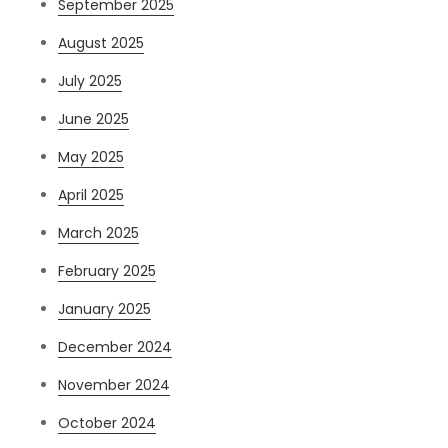
September 2025
August 2025
July 2025
June 2025
May 2025
April 2025
March 2025
February 2025
January 2025
December 2024
November 2024
October 2024