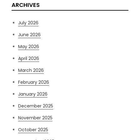
ARCHIVES
July 2026
June 2026
May 2026
April 2026
March 2026
February 2026
January 2026
December 2025
November 2025
October 2025