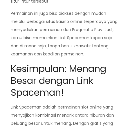
fitur-fitur tersebut.
Permainan ini juga bisa diakses dengan mudah
melalui berbagai situs kasino online terpercaya yang
menyediakan permainan dari Pragmatic Play. Jadi,
kamu bisa memainkan Link Spaceman kapan saja
dan di mana saja, tanpa harus khawatir tentang
keamanan dan keadilan permainan.
Kesimpulan: Menang
Besar dengan Link
Spaceman!
Link Spaceman adalah permainan slot online yang
menyajikan kombinasi menarik antara hiburan dan
peluang besar untuk menang. Dengan grafis yang