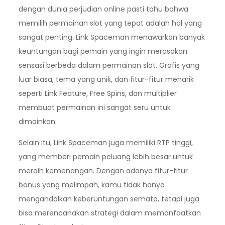
dengan dunia perjudian online pasti tahu bahwa
memilih permainan slot yang tepat adalah hal yang
sangat penting. Link Spaceman menawarkan banyak
keuntungan bagi pemain yang ingin merasakan
sensasi berbeda dalam permainan slot. Grafis yang
luar biasa, tema yang unik, dan fitur-fitur menarik
seperti Link Feature, Free Spins, dan multiplier
membuat permainan ini sangat seru untuk
dimainkan.
Selain itu, Link Spaceman juga memiliki RTP tinggi,
yang memberi pemain peluang lebih besar untuk
meraih kemenangan. Dengan adanya fitur-fitur
bonus yang melimpah, kamu tidak hanya
mengandalkan keberuntungan semata, tetapi juga
bisa merencanakan strategi dalam memanfaatkan