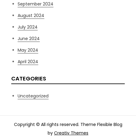
September 2024
August 2024
July 2024
June 2024
May 2024
April 2024
CATEGORIES
Uncategorized
Copyright © All rights reserved. Theme Flexible Blog
by
Creativ Themes