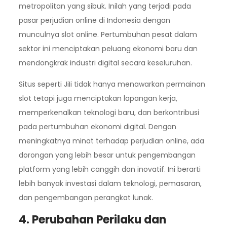
metropolitan yang sibuk. Inilah yang terjadi pada
pasar perjudian online di Indonesia dengan
munculnya slot online. Pertumbuhan pesat dalam
sektor ini menciptakan peluang ekonomi baru dan
mendongkrak industri digital secara keseluruhan.
Situs seperti JiIi tidak hanya menawarkan permainan
slot tetapi juga menciptakan lapangan kerja,
memperkenalkan teknologi baru, dan berkontribusi
pada pertumbuhan ekonomi digital. Dengan
meningkatnya minat terhadap perjudian online, ada
dorongan yang lebih besar untuk pengembangan
platform yang lebih canggih dan inovatif. Ini berarti
lebih banyak investasi dalam teknologi, pemasaran,
dan pengembangan perangkat lunak.
4. Perubahan Perilaku dan