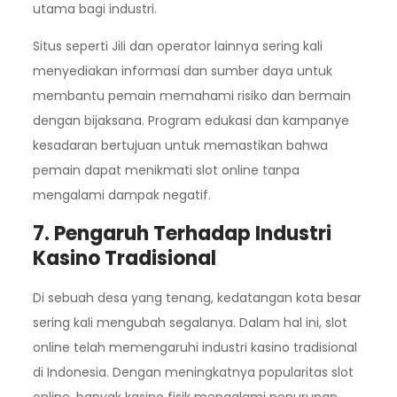
utama bagi industri.
Situs seperti JiIi dan operator lainnya sering kali
menyediakan informasi dan sumber daya untuk
membantu pemain memahami risiko dan bermain
dengan bijaksana. Program edukasi dan kampanye
kesadaran bertujuan untuk memastikan bahwa
pemain dapat menikmati slot online tanpa
mengalami dampak negatif.
7. Pengaruh Terhadap Industri
Kasino Tradisional
Di sebuah desa yang tenang, kedatangan kota besar
sering kali mengubah segalanya. Dalam hal ini, slot
online telah memengaruhi industri kasino tradisional
di Indonesia. Dengan meningkatnya popularitas slot