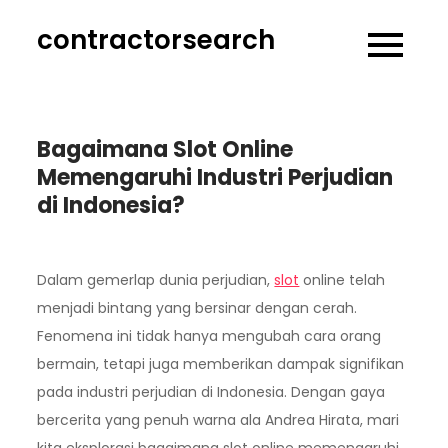
Skip
contractorsearch
to
content
Bagaimana Slot Online
Memengaruhi Industri Perjudian
di Indonesia?
Dalam gemerlap dunia perjudian,
slot
online telah
menjadi bintang yang bersinar dengan cerah.
Fenomena ini tidak hanya mengubah cara orang
bermain, tetapi juga memberikan dampak signifikan
pada industri perjudian di Indonesia. Dengan gaya
bercerita yang penuh warna ala Andrea Hirata, mari