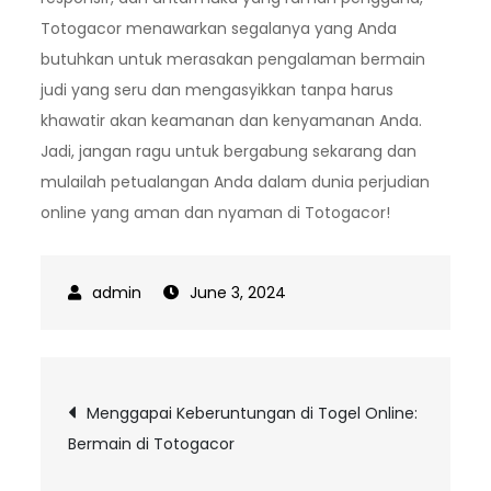
Totogacor menawarkan segalanya yang Anda
butuhkan untuk merasakan pengalaman bermain
judi yang seru dan mengasyikkan tanpa harus
khawatir akan keamanan dan kenyamanan Anda.
Jadi, jangan ragu untuk bergabung sekarang dan
mulailah petualangan Anda dalam dunia perjudian
online yang aman dan nyaman di Totogacor!
June 3, 2024
Post
Menggapai Keberuntungan di Togel Online:
Bermain di Totogacor
navigation