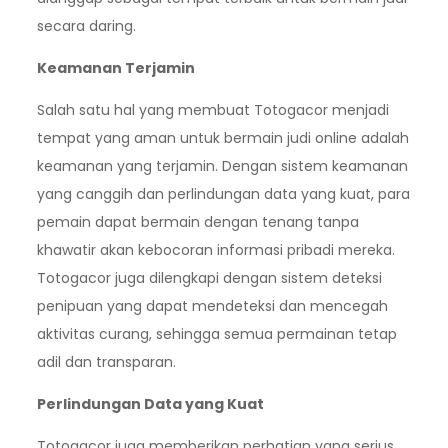
secara daring.
Keamanan Terjamin
Salah satu hal yang membuat Totogacor menjadi
tempat yang aman untuk bermain judi online adalah
keamanan yang terjamin. Dengan sistem keamanan
yang canggih dan perlindungan data yang kuat, para
pemain dapat bermain dengan tenang tanpa
khawatir akan kebocoran informasi pribadi mereka.
Totogacor juga dilengkapi dengan sistem deteksi
penipuan yang dapat mendeteksi dan mencegah
aktivitas curang, sehingga semua permainan tetap
adil dan transparan.
Perlindungan Data yang Kuat
Totogacor juga memberikan perhatian yang serius