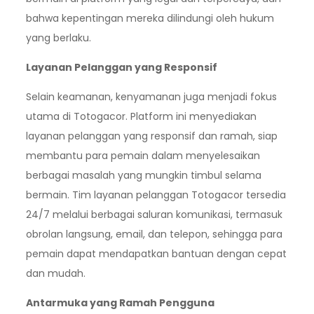
bahwa kepentingan mereka dilindungi oleh hukum
yang berlaku.
Layanan Pelanggan yang Responsif
Selain keamanan, kenyamanan juga menjadi fokus
utama di Totogacor. Platform ini menyediakan
layanan pelanggan yang responsif dan ramah, siap
membantu para pemain dalam menyelesaikan
berbagai masalah yang mungkin timbul selama
bermain. Tim layanan pelanggan Totogacor tersedia
24/7 melalui berbagai saluran komunikasi, termasuk
obrolan langsung, email, dan telepon, sehingga para
pemain dapat mendapatkan bantuan dengan cepat
dan mudah.
Antarmuka yang Ramah Pengguna