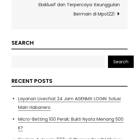
Eksklusif dan Terpercaya: Keunggulan
Bermain di Mpo1221
SEARCH
Search
RECENT POSTS
Layanan Livechat 24 Jam AGENMX LOGIN: Solusi
Main Habanero
Micro-Betting 100 Perak: Bukti Nyata Menang 500
K?