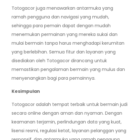
Totogacor juga menawarkan antarmuka yang
ramah pengguna dan navigasi yang mudah,
sehingga para pemain dapat dengan mudah
menemukan permainan yang mereka sukai dan
mulai bermain tanpa harus menghadapi kerumitan
yang berlebihan. Semua fitur dan layanan yang
disediakan oleh Totogacor dirancang untuk
memastikan pengalaman bermain yang mulus dan
menyenangkan bagi para pemainnya.
Kesimpulan
Totogacor adalah tempat terbaik untuk bermain judi
secara online dengan aman dan nyaman. Dengan
keamanan terjamin, perlindungan data yang kuat,
lisensi resmi, regulasi ketat, layanan pelanggan yang
responsif, dan antarmuka yang ramah pengguna,