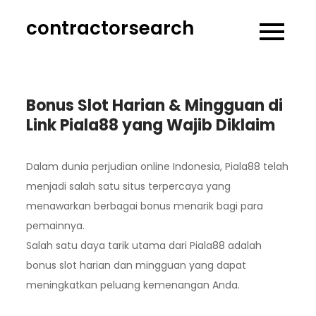
Skip
contractorsearch
to
content
Bonus Slot Harian & Mingguan di
Link Piala88 yang Wajib Diklaim
Dalam dunia perjudian online Indonesia, Piala88 telah
menjadi salah satu situs terpercaya yang
menawarkan berbagai bonus menarik bagi para
pemainnya.
Salah satu daya tarik utama dari Piala88 adalah
bonus slot harian dan mingguan yang dapat
meningkatkan peluang kemenangan Anda.