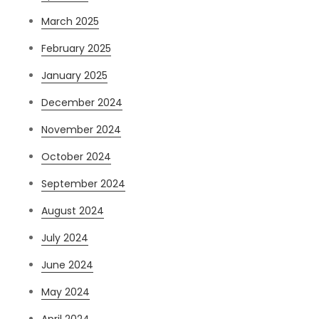
March 2025
February 2025
January 2025
December 2024
November 2024
October 2024
September 2024
August 2024
July 2024
June 2024
May 2024