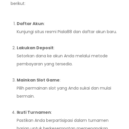
berikut:
Daftar Akun
:
Kunjungi situs resmi Piala88 dan daftar akun baru.
Lakukan Deposit
:
Setorkan dana ke akun Anda melalui metode
pembayaran yang tersedia.
Mainkan Slot Game
:
Pilih permainan slot yang Anda sukai dan mulai
bermain.
Ikuti Turnamen
:
Pastikan Anda berpartisipasi dalam turnamen
harian untuk berkesempatan memenangkan