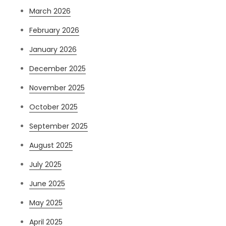
March 2026
February 2026
January 2026
December 2025
November 2025
October 2025
September 2025
August 2025
July 2025
June 2025
May 2025
April 2025