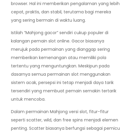
browser. Hal ini memberikan pengalaman yang lebih
cepat, praktis, dan stabil, terutama bagi mereka
yang sering bermain di waktu luang.
Istilah “Mahjong gacor” sendiri cukup populer di
kalangan pemain slot online. Gacor biasanya
merujuk pada permainan yang dianggap sering
memberikan kemenangan atau memiliki pola
tertentu yang menguntungkan. Meskipun pada
dasarnya semua permainan slot menggunakan
sistem acak, persepsi ini tetap menjadi daya tarik
tersendiri yang membuat pemain semakin tertarik
untuk mencoba.
Dalam permainan Mahjong versi slot, fitur-fitur
seperti scatter, wild, dan free spins menjadi elemen
penting. Scatter biasanya berfungsi sebagai pemicu