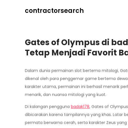
Skip
contractorsearch
to
content
Gates of Olympus di ba
Tetap Menjadi Favorit 
Dalam dunia permainan slot bertema mitologi, Gat
dikenal oleh para penggemar game bertema dewa-
karakter utama, permainan ini berhasil menarik pe
menarik, dan nuansa mitologi yang kuat.
Di kalangan pengguna
badak178
, Gates of Olympus
dibicarakan karena tampilannya yang khas. Latar b
permata berwarna cerah, serta karakter Zeus yang