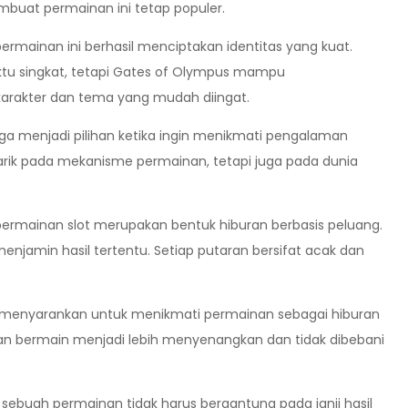
mbuat permainan ini tetap populer.
ermainan ini berhasil menciptakan identitas yang kuat.
ktu singkat, tetapi Gates of Olympus mampu
arakter dan tema yang mudah diingat.
uga menjadi pilihan ketika ingin menikmati pengalaman
tarik pada mekanisme permainan, tetapi juga pada dunia
rmainan slot merupakan bentuk hiburan berbasis peluang.
enjamin hasil tertentu. Setiap putaran bersifat acak dan
 menyarankan untuk menikmati permainan sebagai hiburan
an bermain menjadi lebih menyenangkan dan tidak dibebani
ebuah permainan tidak harus bergantung pada janji hasil