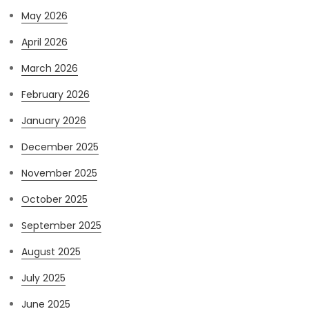
May 2026
April 2026
March 2026
February 2026
January 2026
December 2025
November 2025
October 2025
September 2025
August 2025
July 2025
June 2025