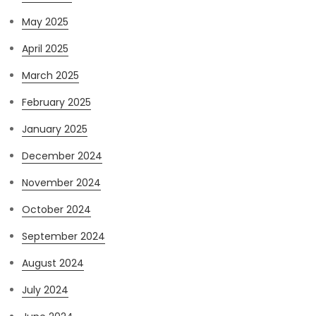
May 2025
April 2025
March 2025
February 2025
January 2025
December 2024
November 2024
October 2024
September 2024
August 2024
July 2024