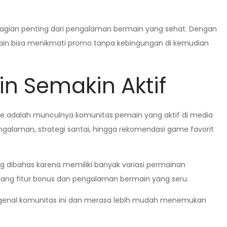
bagian penting dari pengalaman bermain yang sehat. Dengan
ain bisa menikmati promo tanpa kebingungan di kemudian
n Semakin Aktif
ine adalah munculnya komunitas pemain yang aktif di media
engalaman, strategi santai, hingga rekomendasi game favorit
ng dibahas karena memiliki banyak variasi permainan
ntang fitur bonus dan pengalaman bermain yang seru.
genal komunitas ini dan merasa lebih mudah menemukan