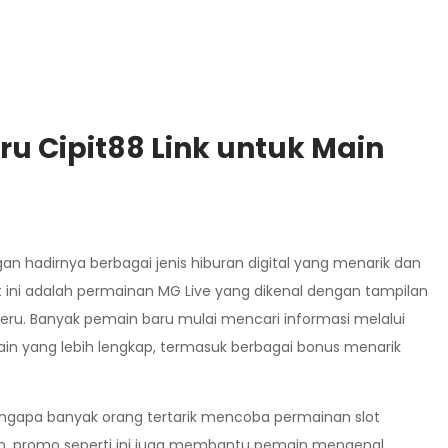
u Cipit88 Link untuk Main
 hadirnya berbagai jenis hiburan digital yang menarik dan
t ini adalah permainan MG Live yang dikenal dengan tampilan
 seru. Banyak pemain baru mulai mencari informasi melalui
 yang lebih lengkap, termasuk berbagai bonus menarik
ngapa banyak orang tertarik mencoba permainan slot
n, promo seperti ini juga membantu pemain mengenal