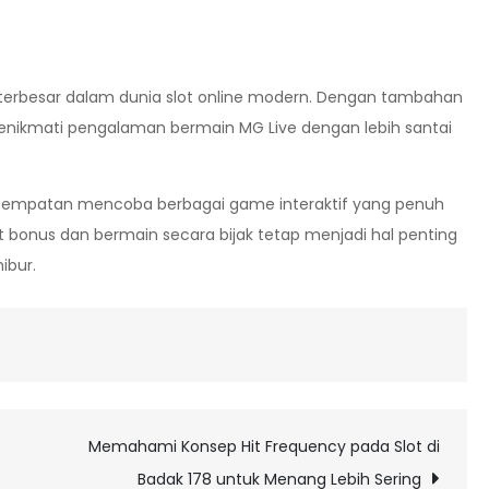
 terbesar dalam dunia slot online modern. Dengan tambahan
enikmati pengalaman bermain MG Live dengan lebih santai
empatan mencoba berbagai game interaktif yang penuh
bonus dan bermain secara bijak tetap menjadi hal penting
ibur.
Memahami Konsep Hit Frequency pada Slot di
Badak 178 untuk Menang Lebih Sering