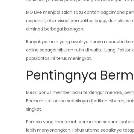
MG Live menjadi salah satu contoh bagaimana per
responsif, efek visual berkualitas tinggi, dan a
diminati berbagai kalangan.
Banyak pemain yang awalnya hanya mencoba kare
online sebagai hiburan rutin di waktu luang. Fakt
popularitas ini terus meningkat.
Pentingnya Berm
Meski bonus member baru terdengar menarik, pema
Bermain slot online sebaiknya dijadikan hiburan,
singkat.
Pemain yang menikmati permainan secara santai
lebih menyenangkan. Fokus utama sebaiknya teta