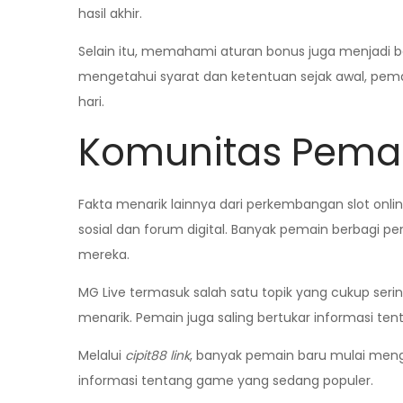
hasil akhir.
Selain itu, memahami aturan bonus juga menjadi 
mengetahui syarat dan ketentuan sejak awal, pem
hari.
Komunitas Pemai
Fakta menarik lainnya dari perkembangan slot onl
sosial dan forum digital. Banyak pemain berbagi p
mereka.
MG Live termasuk salah satu topik yang cukup seri
menarik. Pemain juga saling bertukar informasi te
Melalui
cipit88 link
, banyak pemain baru mulai men
informasi tentang game yang sedang populer.