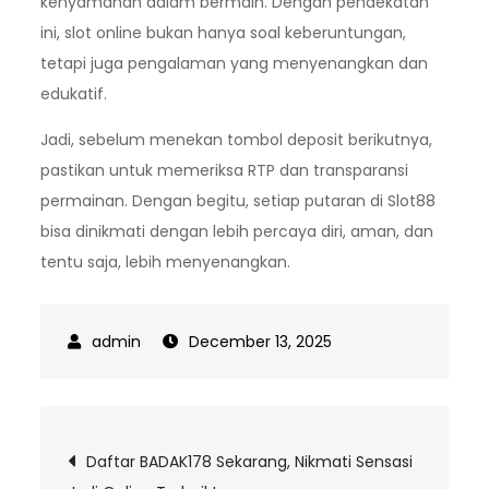
kenyamanan dalam bermain. Dengan pendekatan
ini, slot online bukan hanya soal keberuntungan,
tetapi juga pengalaman yang menyenangkan dan
edukatif.
Jadi, sebelum menekan tombol deposit berikutnya,
pastikan untuk memeriksa RTP dan transparansi
permainan. Dengan begitu, setiap putaran di Slot88
bisa dinikmati dengan lebih percaya diri, aman, dan
tentu saja, lebih menyenangkan.
December 13, 2025
Post
Daftar BADAK178 Sekarang, Nikmati Sensasi