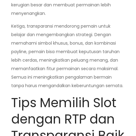
kerugian besar dan membuat permainan lebih
menyenangkan.
Ketiga, transparansi mendorong pemain untuk
belajar dan mengembangkan strategi. Dengan
memahami simbol khusus, bonus, dan kombinasi
payline, pemain bisa membuat keputusan taruhan
lebih cerdas, meningkatkan peluang menang, dan
memanfaatkan fitur permainan secara maksimal.
Semua ini meningkatkan pengalaman bermain
tanpa harus mengandalkan keberuntungan semata.
Tips Memilih Slot
dengan RTP dan
Transparansi Baik