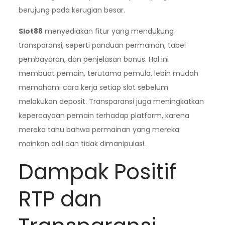
berujung pada kerugian besar.
Slot88
menyediakan fitur yang mendukung
transparansi, seperti panduan permainan, tabel
pembayaran, dan penjelasan bonus. Hal ini
membuat pemain, terutama pemula, lebih mudah
memahami cara kerja setiap slot sebelum
melakukan deposit. Transparansi juga meningkatkan
kepercayaan pemain terhadap platform, karena
mereka tahu bahwa permainan yang mereka
mainkan adil dan tidak dimanipulasi.
Dampak Positif
RTP dan