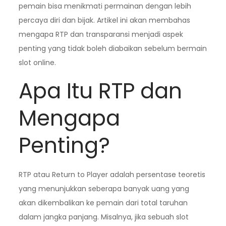
pemain bisa menikmati permainan dengan lebih
percaya diri dan bijak. Artikel ini akan membahas
mengapa RTP dan transparansi menjadi aspek
penting yang tidak boleh diabaikan sebelum bermain
slot online.
Apa Itu RTP dan
Mengapa
Penting?
RTP atau Return to Player adalah persentase teoretis
yang menunjukkan seberapa banyak uang yang
akan dikembalikan ke pemain dari total taruhan
dalam jangka panjang. Misalnya, jika sebuah slot