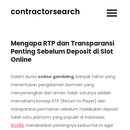
Skip
contractorsearch
to
content
Mengapa RTP dan Transparansi
Penting Sebelum Deposit di Slot
Online
Dalam dunia
online gambling
, banyak faktor yang
menentukan pengalaman bermain yang
menyenangkan dan aman. Salah satunya adalah
memahami konsep RTP (Return to Player) dan
transparansi permainan sebelum melakukan deposit.
Salah satu platform yang populer di Indonesia,
Slot88
, menekankan pentingnya kedua hal ini agar