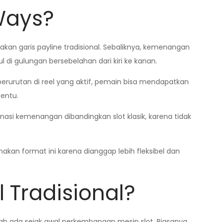
 Ways?
kan garis payline tradisional. Sebaliknya, kemenangan
di gulungan bersebelahan dari kiri ke kanan.
erurutan di reel yang aktif, pemain bisa mendapatkan
tentu.
asi kemenangan dibandingkan slot klasik, karena tidak
kan format ini karena dianggap lebih fleksibel dan
l Tradisional?
sudah ada sejak awal perkembangan mesin slot. Biasanya