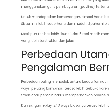
menggunakan garis pembayaran (payline) tertentu, s
Untuk mendapatkan kemenangan, simbol harus berad
Sistem ini lebih sederhana dan mudah dipahami ol
Meskipun terlihat lebih “kuno”, slot 5 reel masih
yang lebih terstruktur dan jelas.
Perbedaan Utam
Pengalaman Ber
Perbedaan paling mencolok antara kedua format i
ways, peluang kombinasi terasa lebih terbuka karena
tradisional, pemain harus memperhatikan payline ak
Dari sisi gameplay, 243 ways biasanya terasa lebi