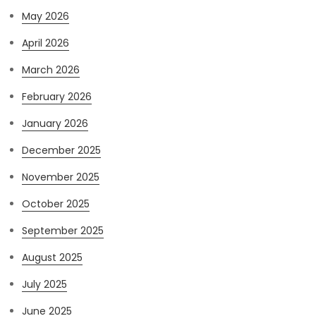
May 2026
April 2026
March 2026
February 2026
January 2026
December 2025
November 2025
October 2025
September 2025
August 2025
July 2025
June 2025