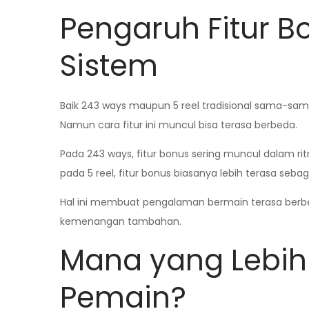
Pengaruh Fitur 
Sistem
Baik 243 ways maupun 5 reel tradisional sama-sama me
Namun cara fitur ini muncul bisa terasa berbeda.
Pada 243 ways, fitur bonus sering muncul dalam rit
pada 5 reel, fitur bonus biasanya lebih terasa se
Hal ini membuat pengalaman bermain terasa berb
kemenangan tambahan.
Mana yang Lebih
Pemain?