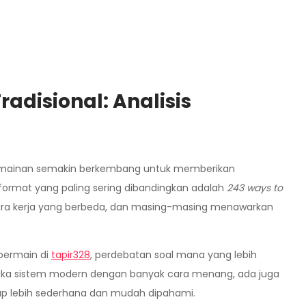
radisional: Analisis
permainan semakin berkembang untuk memberikan
format yang paling sering dibandingkan adalah
243 ways to
i cara kerja yang berbeda, dan masing-masing menawarkan
 bermain di
tapir328
, perdebatan soal mana yang lebih
suka sistem modern dengan banyak cara menang, ada juga
gap lebih sederhana dan mudah dipahami.