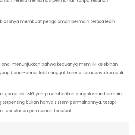
antu mereka menikmati permainan tanpa tekanan
ai biasanya membuat pengalaman bermain terasa lebih
disional menunjukkan bahwa keduanya memiliki kelebihan
 yang benar-benar lebih unggul, karena semuanya kembali
rbagai game slot MG yang memberikan pengalaman bermain
g terpenting bukan hanya sistem permainannya, tetapi
 perjalanan permainan tersebut.