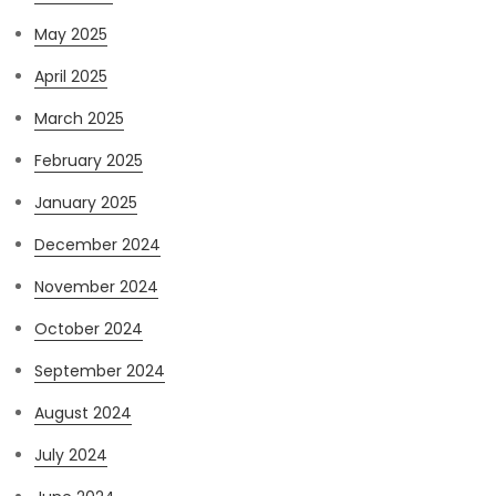
May 2025
April 2025
March 2025
February 2025
January 2025
December 2024
November 2024
October 2024
September 2024
August 2024
July 2024