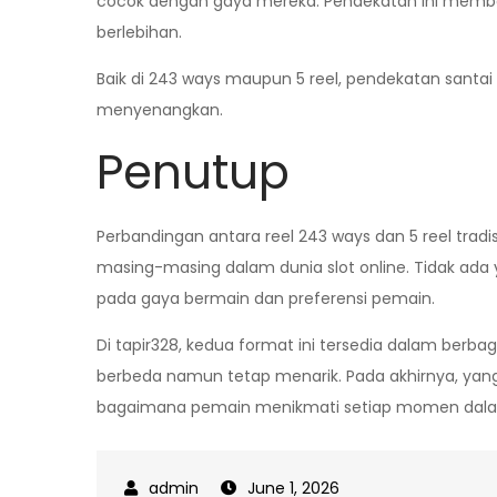
cocok dengan gaya mereka. Pendekatan ini memb
berlebihan.
Baik di 243 ways maupun 5 reel, pendekatan sant
menyenangkan.
Penutup
Perbandingan antara reel 243 ways dan 5 reel tra
masing-masing dalam dunia slot online. Tidak ada
pada gaya bermain dan preferensi pemain.
Di tapir328, kedua format ini tersedia dalam be
berbeda namun tetap menarik. Pada akhirnya, yan
bagaimana pemain menikmati setiap momen dalam
June 1, 2026