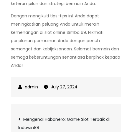
keterampilan dan strategi bermain Anda.
Dengan mengikuti tips-tips ini, Anda dapat
meningkatkan peluang Anda untuk meraih
kemenangan di slot online Simba 69. Nikmati
perjalanan permainan Anda dengan penuh
semangat dan kebijaksanaan. Selamat bermain dan
semoga keberuntungan senantiasa berpihak kepada
Anda!
July 27, 2024
Post
Mengenal Habanero: Game Slot Terbaik di
Indowin88