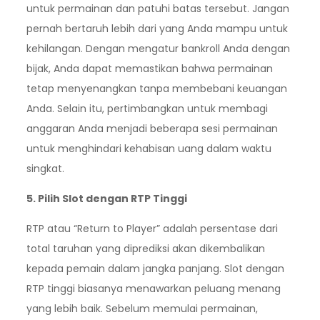
untuk permainan dan patuhi batas tersebut. Jangan
pernah bertaruh lebih dari yang Anda mampu untuk
kehilangan. Dengan mengatur bankroll Anda dengan
bijak, Anda dapat memastikan bahwa permainan
tetap menyenangkan tanpa membebani keuangan
Anda. Selain itu, pertimbangkan untuk membagi
anggaran Anda menjadi beberapa sesi permainan
untuk menghindari kehabisan uang dalam waktu
singkat.
5. Pilih Slot dengan RTP Tinggi
RTP atau “Return to Player” adalah persentase dari
total taruhan yang diprediksi akan dikembalikan
kepada pemain dalam jangka panjang. Slot dengan
RTP tinggi biasanya menawarkan peluang menang
yang lebih baik. Sebelum memulai permainan,