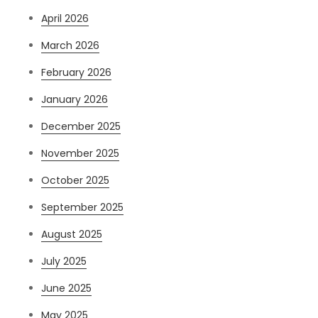
April 2026
March 2026
February 2026
January 2026
December 2025
November 2025
October 2025
September 2025
August 2025
July 2025
June 2025
May 2025