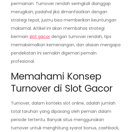
permainan. Turnover rendah seringkali dianggap
merugikan, padahal jika dimanfaatkan dengan
strategi tepat, justru bisa memberikan keuntungan
maksimal. Artikel ini akan membahas strategi
bermain
slot gacor
dengan turnover rendah, tips
memaksimalkan kemenangan, dan alasan mengapa
pendekatan ini semakin digemari pemain
profesional.
Memahami Konsep
Turnover di Slot Gacor
Turnover, dalam konteks slot online, adalah jumlah
total taruhan yang dipasang oleh pemain dalam
periode tertentu. Banyak situs menggunakan
turnover untuk menghitung syarat bonus, cashback,