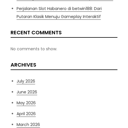
Perjalanan Slot Habanero di betwin188: Dari
Putaran Klasik Menuju Gameplay Interaktif
RECENT COMMENTS
No comments to show.
ARCHIVES
July 2026
June 2026
May 2026
April 2026
March 2026