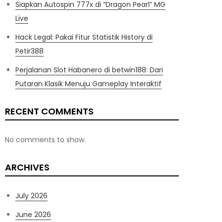
Siapkan Autospin 777x di “Dragon Pearl” MG
Live
Hack Legal: Pakai Fitur Statistik History di
Petir388
Perjalanan Slot Habanero di betwin188: Dari
Putaran Klasik Menuju Gameplay Interaktif
RECENT COMMENTS
No comments to show.
ARCHIVES
July 2026
June 2026