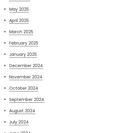
May 2025
April 2025
March 2025
February 2025
January 2025
December 2024
November 2024
October 2024
September 2024
August 2024
July 2024