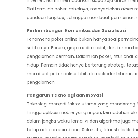
internet. Hal ini memudahkan siapa saja untuk me
Platform idn poker, misalnya, menyediakan akse
panduan lengkap, sehingga membuat permainan menj
Perkembangan Komunitas dan Sosialisasi
Fenomena poker online bukan hanya soal permainan i
sekitarnya. Forum, grup media sosial, dan komunit
pengalaman bermain. Dalam idn poker, fitur chat
hidup. Pemain tidak hanya bertarung strategi, tetapi 
membuat poker online lebih dari sekadar hiburan; i
pengalaman.
Pengaruh Teknologi dan Inovasi
Teknologi menjadi faktor utama yang mendorong fen
hingga aplikasi mobile yang ringan, kemudahan 
dalam jangka waktu lama. AI dan algoritma juga 
tetap adil dan seimbang. Selain itu, fitur statist