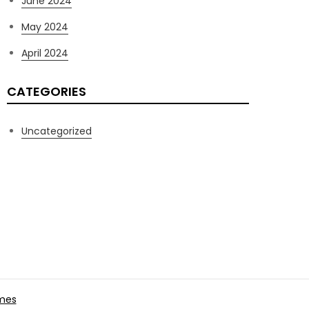
June 2024
May 2024
April 2024
CATEGORIES
Uncategorized
mes