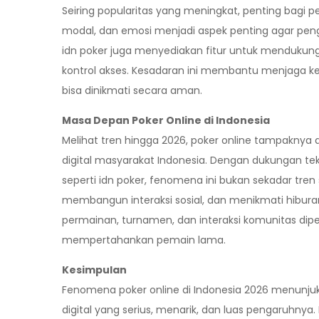
Seiring popularitas yang meningkat, penting bagi 
modal, dan emosi menjadi aspek penting agar pen
idn poker juga menyediakan fitur untuk mendukun
kontrol akses. Kesadaran ini membantu menjaga kes
bisa dinikmati secara aman.
Masa Depan Poker Online di Indonesia
Melihat tren hingga 2026, poker online tampaknya
digital masyarakat Indonesia. Dengan dukungan tek
seperti idn poker, fenomena ini bukan sekadar tren 
membangun interaksi sosial, dan menikmati hiburan
permainan, turnamen, dan interaksi komunitas dip
mempertahankan pemain lama.
Kesimpulan
Fenomena poker online di Indonesia 2026 menunjuk
digital yang serius, menarik, dan luas pengaruhnya