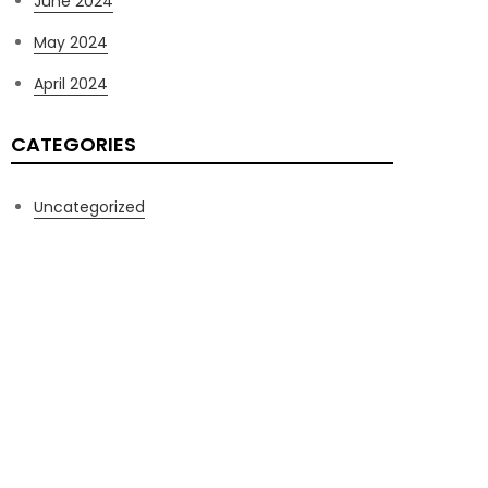
June 2024
May 2024
April 2024
CATEGORIES
Uncategorized