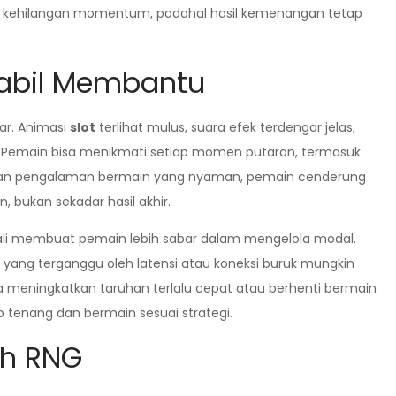
 kehilangan momentum, padahal hasil kemenangan tetap
abil Membantu
ar. Animasi
slot
terlihat mulus, suara efek terdengar jelas,
an. Pemain bisa menikmati setiap momen putaran, termasuk
ngan pengalaman bermain yang nyaman, pemain cenderung
, bukan sekadar hasil akhir.
ali membuat pemain lebih sabar dalam mengelola modal.
n yang terganggu oleh latensi atau koneksi buruk mungkin
meningkatkan taruhan terlalu cepat atau berhenti bermain
p tenang dan bermain sesuai strategi.
ah RNG